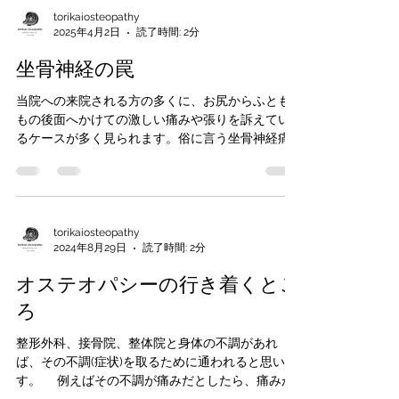
torikaiosteopathy
2025年4月2日
読了時間: 2分
坐骨神経の罠
当院への来院される方の多くに、お尻からふとも
もの後面へかけての激しい痛みや張りを訴えてい
るケースが多く見られます。俗に言う坐骨神経痛
と言われるものです。 坐骨神経痛は神経の痛み
であり、その原因はさまざまです。椎間板ヘルニ
アや狭窄症など脊髄由来のもの、梨状筋、ハムス
トリング...
torikaiosteopathy
2024年8月29日
読了時間: 2分
オステオパシーの行き着くとこ
ろ
整形外科、接骨院、整体院と身体の不調があれ
ば、その不調(症状)を取るために通われると思いま
す。 例えばその不調が痛みだとしたら、痛みが