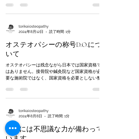
取れれば治ったことになるでしょうか？ 地球上
に住む私達は、強い重力下にいるため身体は地球
に引っ張られています。全ての構造上のバランス
が取...
torikaiosteopathy
2024年8月12日
読了時間: 1分
オステオパシーの称号D.O.につ
いて
オステオパシーは残念ながら日本では国家資格で
はありません。接骨院や鍼灸院など国家資格が必
要な施術院ではなく、国家資格を必要としない整
体院に属します。カイロプラクティックも同様で
す。 オステオパシーの発祥地のアメリカでは、
医師の資格になるため、通常の現代医学の医師
(M.D....
torikaiosteopathy
2024年8月8日
読了時間: 1分
生命には不思議な力が備わって
います。