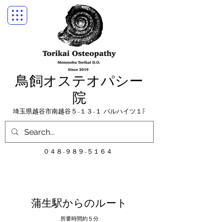
鳥飼オステオパシー
院
埼玉県越谷市南越谷５−１３−１
パルハイツ１F
​０４８−９８９−５１６４
​蒲生駅からのルート
所要時間約５分